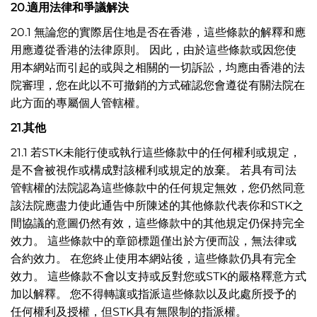
20.
適用法律和爭議解決
20.1 無論您的實際居住地是否在香港，這些條款的解釋和應
用應遵從香港的法律原則。 因此，由於這些條款或因您使
用本網站而引起的或與之相關的一切訴訟，均應由香港的法
院審理，您在此以不可撤銷的方式確認您會遵從有關法院在
此方面的專屬個人管轄權。
21.
其他
21.1 若STK未能行使或執行這些條款中的任何權利或規定，
是不會被視作或構成對該權利或規定的放棄。 若具有司法
管轄權的法院認為這些條款中的任何規定無效，您仍然同意
該法院應盡力使此通告中所陳述的其他條款代表你和STK之
間協議的意圖仍然有效，這些條款中的其他規定仍保持完全
效力。 這些條款中的章節標題僅出於方便而設，無法律或
合約效力。 在您終止使用本網站後，這些條款仍具有完全
效力。 這些條款不會以支持或反對您或STK的嚴格釋意方式
加以解釋。 您不得轉讓或指派這些條款以及此處所授予的
任何權利及授權，但STK具有無限制的指派權。