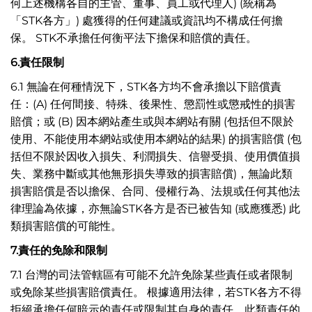
何上述機構各自的主管、董事、員工或代理人) (統稱為
「STK各方」) 處獲得的任何建議或資訊均不構成任何擔
保。 STK不承擔任何衡平法下擔保和賠償的責任。
6.
責任限制
6.1 無論在何種情況下，STK各方均不會承擔以下賠償責
任：(A) 任何間接、特殊、後果性、懲罰性或懲戒性的損害
賠償；或 (B) 因本網站產生或與本網站有關 (包括但不限於
使用、不能使用本網站或使用本網站的結果) 的損害賠償 (包
括但不限於因收入損失、利潤損失、信譽受損、使用價值損
失、業務中斷或其他無形損失導致的損害賠償)，無論此類
損害賠償是否以擔保、合同、侵權行為、法規或任何其他法
律理論為依據，亦無論STK各方是否已被告知 (或應獲悉) 此
類損害賠償的可能性。
7.
責任的免除和限制
7.1 台灣的司法管轄區有可能不允許免除某些責任或者限制
或免除某些損害賠償責任。 根據適用法律，若STK各方不得
拒絕承擔任何暗示的責任或限制其自身的責任，此類責任的