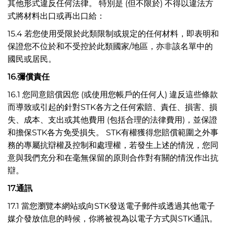
其他形式違反任何法律。 特別是 (但不限於) 不得以違法方
式將材料出口或再出口給：
15.4 若您使用受限於此類限制或規定的任何材料，即表明和
保證您不位於和不受控於此類國家/地區，亦非該名單中的
國民或居民。
16.
彌償責任
16.1 您同意賠償因您 (或使用您帳戶的任何人) 違反這些條款
而導致或引起的針對STK各方之任何索賠、責任、損害、損
失、成本、支出或其他費用 (包括合理的法律費用)，並保證
和擔保STK各方免受損失。 STK有權獲得您賠償範圍之外事
務的專屬抗辯權及控制和處理權，若發生上述的情況，您同
意與我們充分和在毫無保留的原則合作對有關的情況作出抗
辯。
17.
通訊
17.1 當您瀏覽本網站或向STK發送電子郵件或透過其他電子
媒介發放信息的時候，你將被視為以電子方式與STK通訊。