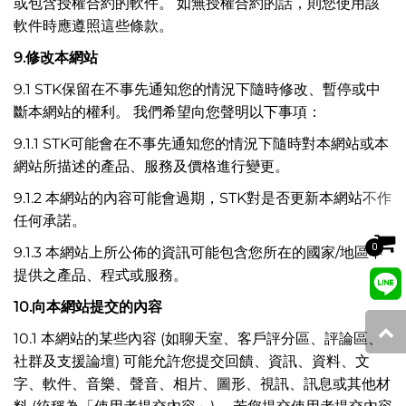
或包含授權合約的軟件。 如無授權合約的話，則您使用該
軟件時應遵照這些條款。
9.
修改本網站
9.1 STK保留在不事先通知您的情況下隨時修改、暫停或中
斷本網站的權利。 我們希望向您聲明以下事項：
9.1.1 STK可能會在不事先通知您的情況下隨時對本網站或本
網站所描述的產品、服務及價格進行變更。
9.1.2 本網站的內容可能會過期，STK對是否更新本網站不作
任何承諾。
0
9.1.3 本網站上所公佈的資訊可能包含您所在的國家/地區不
提供之產品、程式或服務。
10.
向本網站提交的內容
10.1 本網站的某些內容 (如聊天室、客戶評分區、評論區、
社群及支援論壇) 可能允許您提交回饋、資訊、資料、文
字、軟件、音樂、聲音、相片、圖形、視訊、訊息或其他材