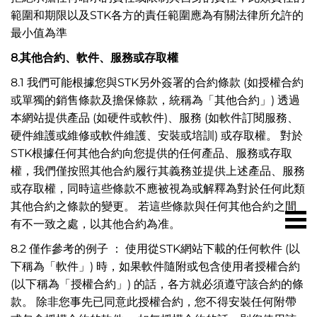
範圍和期限以及STK各方的責任範圍應為有關法律所允許的
最小值為準
8.
其他合約、軟件、服務或存取權
8.1 我們可能根據您與STK另外簽署的合約條款 (如授權合約
或單獨的銷售條款及擔保條款，統稱為「其他合約」) 透過
本網站提供產品 (如硬件或軟件)、服務 (如軟件訂閱服務、
硬件維護或維修或軟件維護、安裝或培訓) 或存取權。 對於
STK根據任何其他合約向您提供的任何產品、服務或存取
權，我們僅按照其他合約履行其義務並提供上述產品、服務
或存取權，同時這些條款不應被視為或解釋為對於任何此類
其他合約之條款的變更。 若這些條款與任何其他合約之間
有不一致之處，以其他合約為准。
8.2 僅作參考的例子 ： 使用從STK網站下載的任何軟件 (以
下稱為「軟件」) 時，如果軟件隨附或包含使用者授權合約
(以下稱為「授權合約」) 的話，各方就必須遵守該合約的條
款。 除非您事先已同意此授權合約，您不得安裝任何附帶