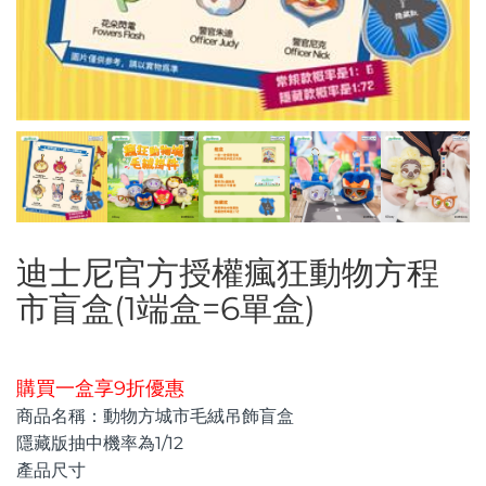
迪士尼官方授權瘋狂動物方程
市盲盒(1端盒=6單盒)
購買一盒享9折優惠
商品名稱：動物方城市毛絨吊飾盲盒
隱藏版抽中機率為1/12
產品尺寸