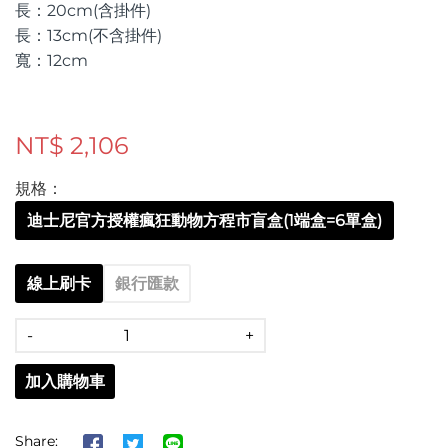
長：20cm(含掛件)
長：13cm(不含掛件)
寬：12cm
NT$ 2,106
規格：
迪士尼官方授權瘋狂動物方程市盲盒(1端盒=6單盒)
線上刷卡
銀行匯款
-
+
加入購物車
Share: